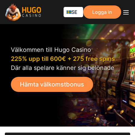
SE
Logga in
Välkommen till Hugo Casino
225% upp till 600€ + 275 free spins
Där alla spelare känner sig belönade
Hämta välkomstbonus