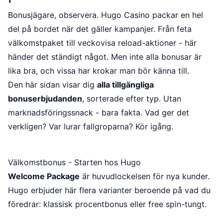
Bonusjägare, observera. Hugo Casino packar en hel
del på bordet när det gäller kampanjer. Från feta
välkomstpaket till veckovisa reload-aktioner - här
händer det ständigt något. Men inte alla bonusar är
lika bra, och vissa har krokar man bör känna till.
Den här sidan visar dig
alla tillgängliga
bonuserbjudanden
, sorterade efter typ. Utan
marknadsföringssnack - bara fakta. Vad ger det
verkligen? Var lurar fallgroparna? Kör igång.
Välkomstbonus - Starten hos Hugo
Welcome Package
är huvudlockelsen för nya kunder.
Hugo erbjuder här flera varianter beroende på vad du
föredrar: klassisk procentbonus eller free spin-tungt.