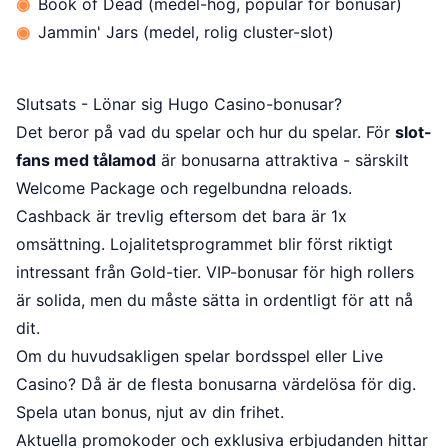
Book of Dead (medel-hög, populär för bonusar)
Jammin' Jars (medel, rolig cluster-slot)
Slutsats - Lönar sig Hugo Casino-bonusar?
Det beror på vad du spelar och hur du spelar. För
slot-
fans med tålamod
är bonusarna attraktiva - särskilt
Welcome Package och regelbundna reloads.
Cashback är trevlig eftersom det bara är 1x
omsättning. Lojalitetsprogrammet blir först riktigt
intressant från Gold-tier. VIP-bonusar för high rollers
är solida, men du måste sätta in ordentligt för att nå
dit.
Om du huvudsakligen spelar bordsspel eller Live
Casino? Då är de flesta bonusarna värdelösa för dig.
Spela utan bonus, njut av din frihet.
Aktuella promokoder och exklusiva erbjudanden hittar