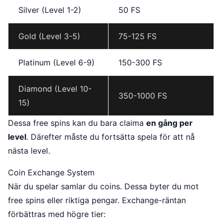
Silver (Level 1-2)
50 FS
Gold (Level 3-5)
75-125 FS
Platinum (Level 6-9)
150-300 FS
Diamond (Level 10-
350-1000 FS
15)
Dessa free spins kan du bara claima
en gång per
level
. Därefter måste du fortsätta spela för att nå
nästa level.
Coin Exchange System
När du spelar samlar du coins. Dessa byter du mot
free spins eller riktiga pengar. Exchange-räntan
förbättras med högre tier: