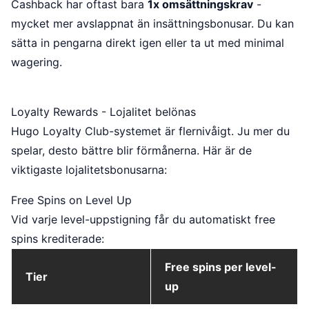
Cashback har oftast bara
1x omsättningskrav
-
mycket mer avslappnat än insättningsbonusar. Du kan
sätta in pengarna direkt igen eller ta ut med minimal
wagering.
Loyalty Rewards - Lojalitet belönas
Hugo Loyalty Club-systemet är flernivåigt. Ju mer du
spelar, desto bättre blir förmånerna. Här är de
viktigaste lojalitetsbonusarna:
Free Spins on Level Up
Vid varje level-uppstigning får du automatiskt free
spins krediterade:
Free spins per level-
Tier
up