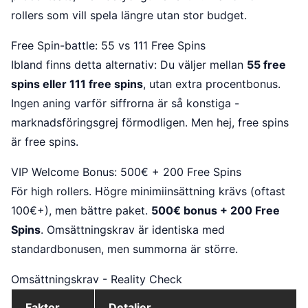
rollers som vill spela längre utan stor budget.
Free Spin-battle: 55 vs 111 Free Spins
Ibland finns detta alternativ: Du väljer mellan
55 free
spins eller 111 free spins
, utan extra procentbonus.
Ingen aning varför siffrorna är så konstiga -
marknadsföringsgrej förmodligen. Men hej, free spins
är free spins.
VIP Welcome Bonus: 500€ + 200 Free Spins
För high rollers. Högre minimiinsättning krävs (oftast
100€+), men bättre paket.
500€ bonus + 200 Free
Spins
. Omsättningskrav är identiska med
standardbonusen, men summorna är större.
Omsättningskrav - Reality Check
Faktor
Detaljer