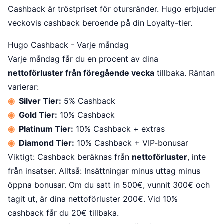
Cashback är tröstpriset för otursränder. Hugo erbjuder
veckovis cashback beroende på din Loyalty-tier.
Hugo Cashback - Varje måndag
Varje måndag får du en procent av dina
nettoförluster från föregående vecka
tillbaka. Räntan
varierar:
Silver Tier:
5% Cashback
Gold Tier:
10% Cashback
Platinum Tier:
10% Cashback + extras
Diamond Tier:
10% Cashback + VIP-bonusar
Viktigt: Cashback beräknas från
nettoförluster
, inte
från insatser. Alltså: Insättningar minus uttag minus
öppna bonusar. Om du satt in 500€, vunnit 300€ och
tagit ut, är dina nettoförluster 200€. Vid 10%
cashback får du 20€ tillbaka.