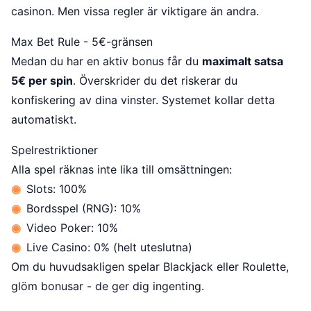
casinon. Men vissa regler är viktigare än andra.
Max Bet Rule - 5€-gränsen
Medan du har en aktiv bonus får du
maximalt satsa
5€ per spin
. Överskrider du det riskerar du
konfiskering av dina vinster. Systemet kollar detta
automatiskt.
Spelrestriktioner
Alla spel räknas inte lika till omsättningen:
Slots: 100%
Bordsspel (RNG): 10%
Video Poker: 10%
Live Casino: 0% (helt uteslutna)
Om du huvudsakligen spelar Blackjack eller Roulette,
glöm bonusar - de ger dig ingenting.