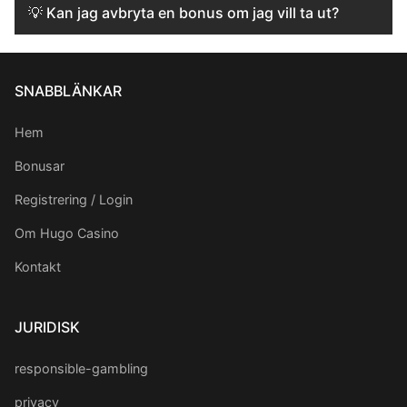
💡 Kan jag avbryta en bonus om jag vill ta ut?
SNABBLÄNKAR
Hem
Bonusar
Registrering / Login
Om Hugo Casino
Kontakt
JURIDISK
responsible-gambling
privacy