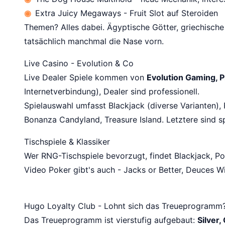
Extra Juicy Megaways - Fruit Slot auf Steroiden
Themen? Alles dabei. Ägyptische Götter, griechische
tatsächlich manchmal die Nase vorn.
Live Casino - Evolution & Co
Live Dealer Spiele kommen von
Evolution Gaming, P
Internetverbindung), Dealer sind professionell.
Spielauswahl umfasst Blackjack (diverse Varianten)
Bonanza Candyland, Treasure Island. Letztere sind spe
Tischspiele & Klassiker
Wer RNG-Tischspiele bevorzugt, findet Blackjack, Po
Video Poker gibt's auch - Jacks or Better, Deuces Wi
Hugo Loyalty Club - Lohnt sich das Treueprogramm?
Das Treueprogramm ist vierstufig aufgebaut:
Silver,