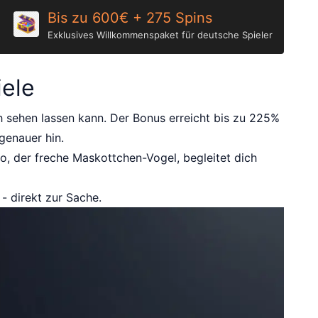
Bis zu 600€ + 275 Spins
Exklusives Willkommenspaket für deutsche Spieler
iele
ch sehen lassen kann. Der Bonus erreicht bis zu 225%
genauer hin.
o, der freche Maskottchen-Vogel, begleitet dich
- direkt zur Sache.