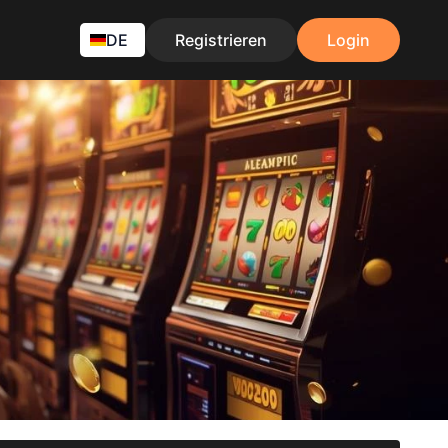
DE
Registrieren
Login