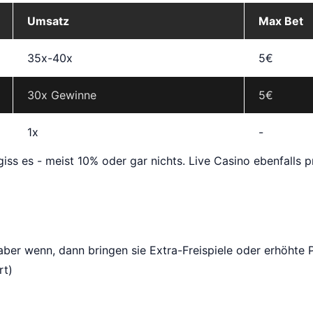
Umsatz
Max Bet
35x-40x
5€
30x Gewinne
5€
1x
-
ss es - meist 10% oder gar nichts. Live Casino ebenfalls p
er wenn, dann bringen sie Extra-Freispiele oder erhöhte Pr
rt)