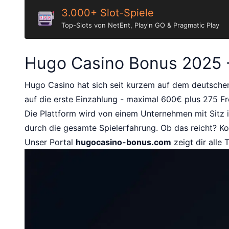
3.000+ Slot-Spiele
Top-Slots von NetEnt, Play'n GO & Pragmatic Play
Hugo Casino Bonus 2025 -
Hugo Casino hat sich seit kurzem auf dem deutschen
auf die erste Einzahlung - maximal 600€ plus 275 Fre
Die Plattform wird von einem Unternehmen mit Sitz i
durch die gesamte Spielerfahrung. Ob das reicht? K
Unser Portal
hugocasino-bonus.com
zeigt dir alle